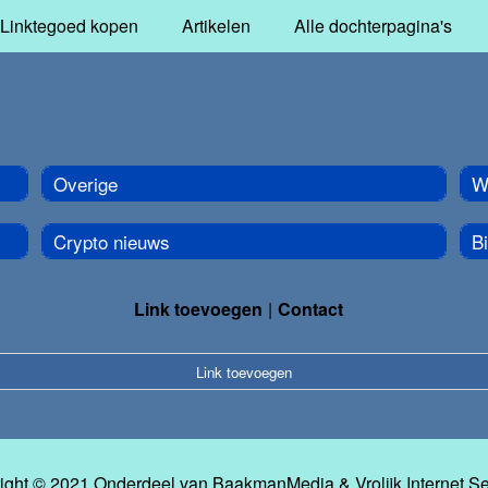
Linktegoed kopen
Artikelen
Alle dochterpagina's
Overige
Wa
Crypto nieuws
Bi
Link toevoegen
Contact
Link toevoegen
ight © 2021 Onderdeel van
BaakmanMedia
&
Vrolijk Internet S